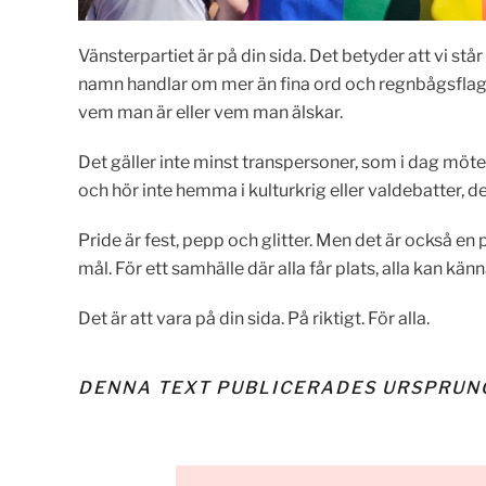
Vänsterpartiet är på din sida. Det betyder att vi står
namn handlar om mer än fina ord och regnbågsflaggo
vem man är eller vem man älskar.
Det gäller inte minst transpersoner, som i dag möte
och hör inte hemma i kulturkrig eller valdebatter, 
Pride är fest, pepp och glitter. Men det är också en
mål. För ett samhälle där alla får plats, alla kan kä
Det är att vara på din sida. På riktigt. För alla.
DENNA TEXT PUBLICERADES URSPRUN