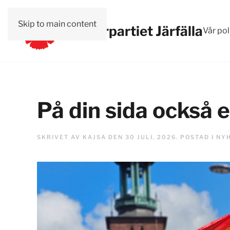
Skip to main content
Vänsterpartiet Järfälla
Vår pol
På din sida också ef
SKRIVET AV
KAJSA
DEN
30 JULI, 2026
. POSTAD I
NY