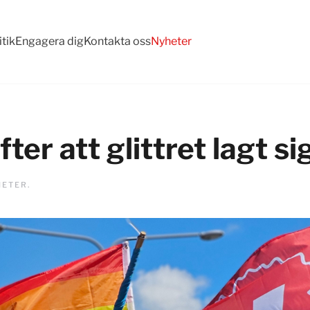
itik
Engagera dig
Kontakta oss
Nyheter
ter att glittret lagt si
HETER
.