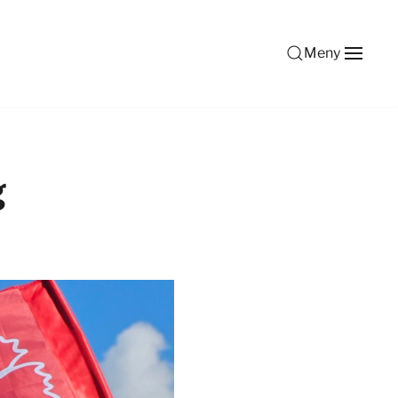
Meny
g