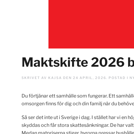
Maktskifte 2026 bö
SKRIVET AV
KAJSA
DEN
24 APRIL, 2026
. POSTAD I
N
Du förtjänar ett samhälle som fungerar. Ett samhäll
omsorgen finns för dig och din familj när du behöv
Så ser det inte ut i Sverige i dag. I stället har v
skyddas och får stora skattesänkningar. De har val
Medan matpriserna stiger, hyrorna pressar hushållen