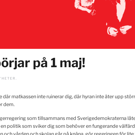
rjar på 1 maj!
YHETER
.
e där matkassen inte ruinerar dig, där hyran inte äter upp stö
er dem.
i en högerregering som tillsammans med Sverigedemokraterna lå
t en politik som sviker dig som behöver en fungerande välfär
 och vården och skolan går på knäna, gör regeringen för lite 