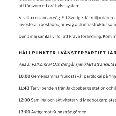
att försvara ett orättvist system.
Vi vill ha en annan väg. Ett Sverige där miljardärerna
investerar i bostäder, järnväg och infrastruktur so
Den 1 maj samlas vi för att kräva förändring. Kom 
HÅLLPUNKTER I VÄNSTERPARTIET JÄR
Alla är välkomna! Och det går självklart att ansluta
10:00
Gemensamma frukost i vår partilokal på Yng
11:43
Tar vi pendeln från Jakobsbergs station och åke
12:00
Samling och aktiviteter vid Medborgarplats
13:00
Avtåg mot Kungsträdgården