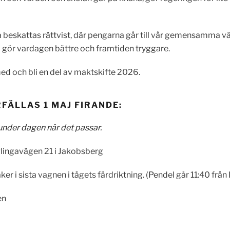
 beskattas rättvist, där pengarna går till vår gemensamma välfär
m gör vardagen bättre och framtiden tryggare.
med och bli en del av maktskifte 2026.
FÄLLAS 1 MAJ FIRANDE:
 under dagen när det passar.
lingavägen 21 i Jakobsberg
r i sista vagnen i tågets färdriktning. (Pendel går 11:40 från K
en